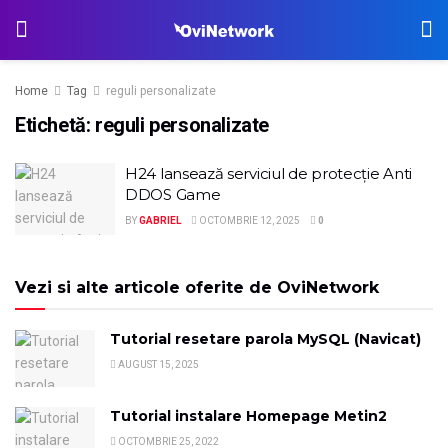
Home
Tag
reguli personalizate
Etichetă:
reguli personalizate
H24 lansează serviciul de protecție Anti
DDOS Game
BY
GABRIEL
OCTOMBRIE 12, 2025
0
Vezi si alte articole oferite de OviNetwork
Tutorial resetare parola MySQL (Navicat)
AUGUST 15, 2025
Tutorial instalare Homepage Metin2
OCTOMBRIE 25, 2022