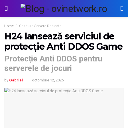
Home
Gazduire Servere Dedicate
H24 lansează serviciul de
protecție Anti DDOS Game
Protecție Anti DDOS pentru
serverele de jocuri
by
Gabriel
octombrie 12, 2025