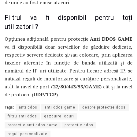
de unde au fost emise atacuri.
Filtrul va fi disponibil pentru toți
utilizatorii?
Opțiunea adițională pentru protecție
Anti DDOS GAME
va fi disponibilă doar serviciilor de găzduire dedicate,
respectiv servere dedicate și/sau colocare, prin aplicarea
taxelor aferente în funcție de banda utilizată și de
numărul de IP-uri utilizate. Pentru fiecare adresă IP, se
inițiază reguli de monitorizare și curățare personalizate,
atât la nivel de port (
22/80/443/53/GAME
) cât și la nivel
de protocol (
UDP/TCP
).
Tags:
anti ddos
anti ddos game
despre protectie ddos
filtru anti ddos
gazduire jocuri
protectie anti ddos game
protectie ddos
reguli personalizate