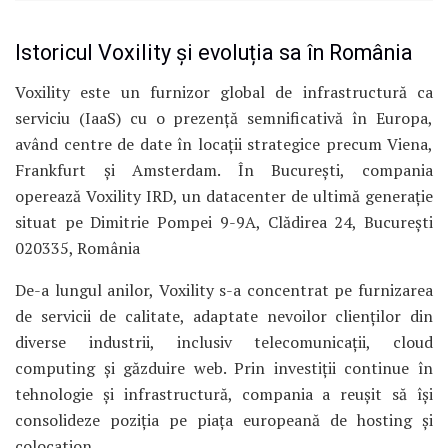
Istoricul Voxility și evoluția sa în România
Voxility este un furnizor global de infrastructură ca
serviciu (IaaS) cu o prezență semnificativă în Europa,
având centre de date în locații strategice precum Viena,
Frankfurt și Amsterdam.
În București, compania
operează Voxility IRD, un datacenter de ultimă generație
situat pe Dimitrie Pompei 9-9A, Clădirea 24, București
020335, România
De-a lungul anilor, Voxility s-a concentrat pe furnizarea
de servicii de calitate, adaptate nevoilor clienților din
diverse industrii, inclusiv telecomunicații, cloud
computing și găzduire web.
Prin investiții continue în
tehnologie și infrastructură, compania a reușit să își
consolideze poziția pe piața europeană de hosting și
colocation.