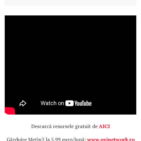
Descarcă resursele gratuit de
AICI
Găzduire Metin2 la 5.99 euro/lună:
www.ovinetwork.ro