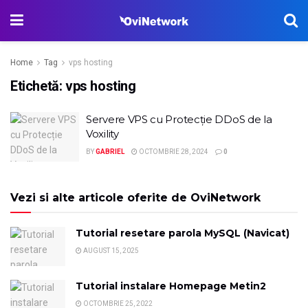
Home
Tag
vps hosting
Etichetă:
vps hosting
Servere VPS cu Protecție DDoS de la
Voxility
BY
GABRIEL
OCTOMBRIE 28, 2024
0
Vezi si alte articole oferite de OviNetwork
Tutorial resetare parola MySQL (Navicat)
AUGUST 15, 2025
Tutorial instalare Homepage Metin2
OCTOMBRIE 25, 2022