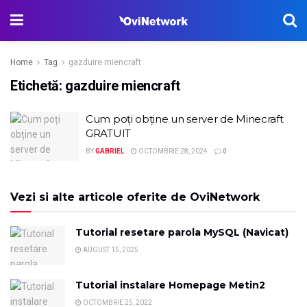
Home
Tag
gazduire miencraft
Etichetă:
gazduire miencraft
Cum poți obține un server de Minecraft
GRATUIT
BY
GABRIEL
OCTOMBRIE 28, 2024
0
Vezi si alte articole oferite de OviNetwork
Tutorial resetare parola MySQL (Navicat)
AUGUST 15, 2025
Tutorial instalare Homepage Metin2
OCTOMBRIE 25, 2022