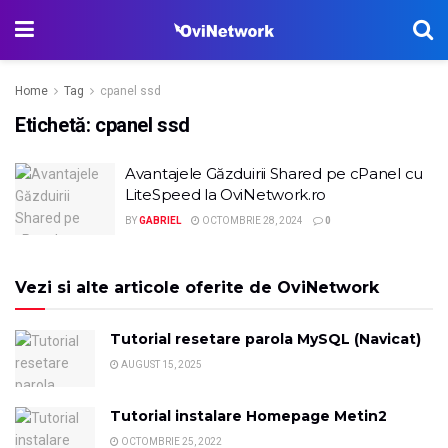
Home
Tag
cpanel ssd
Etichetă:
cpanel ssd
Avantajele Găzduirii Shared pe cPanel cu
LiteSpeed la OviNetwork.ro
BY
GABRIEL
OCTOMBRIE 28, 2024
0
Vezi si alte articole oferite de OviNetwork
Tutorial resetare parola MySQL (Navicat)
AUGUST 15, 2025
Tutorial instalare Homepage Metin2
OCTOMBRIE 25, 2022